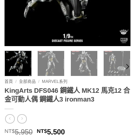
首頁
/
全部商品
/
MARVEL系列
KingArts DFS046 鋼鐵人 MK12 馬克12 合
金可動人偶 鋼鐵人3 ironman3
原
目
5,950
5,500
NT$
NT$