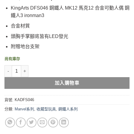
始
前
KingArts DFS046 鋼鐵人 MK12 馬克12 合金可動人偶 鋼
價
價
鐵人3 ironman3
格：
格：
NT$5,950。
NT$5,500。
合金材質
頭胸手掌腳底皆有LED發光
附贈地台支架
尚有庫存
KingArts DFS046 鋼鐵人 MK12 馬克12 合金可動人偶 鋼鐵人3 iron
加入購物車
貨號:
KADFS046
分類:
Marvel系列
,
收藏型玩具
,
鋼鐵人系列