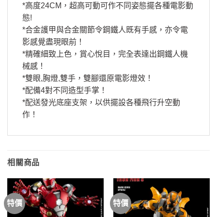
*高度24CM，超高可動可作不同姿態擺各種電影動
態!
*合金護甲與合金關節令鋼鐵人既有手感，亦令電
影感覺盡現眼前！
*精確細致上色，賞心悅目，完全表達出鋼鐵人機
械感！
*雙眼,胸燈,雙手，雙腳還原電影燈效！
*配備4對不同造型手掌！
*配送發光底座支架，以供擺設各種飛行升空動
作！
相關商品
特價
特價