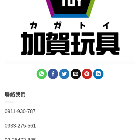
聯絡我們
0911-930-787
0933-275-561