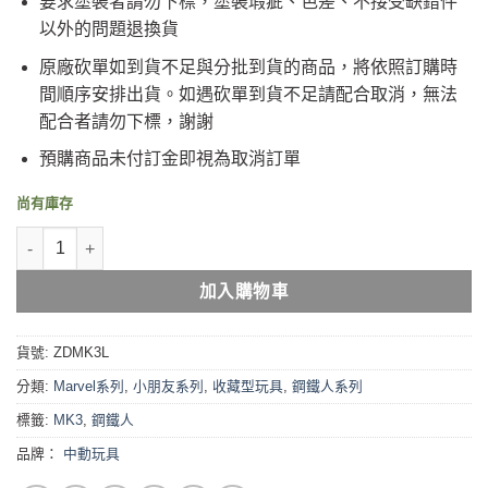
要求塗裝者請勿下標，塗裝瑕疵、色差、不接受缺錯件
以外的問題退換貨
原廠砍單如到貨不足與分批到貨的商品，將依照訂購時
間順序安排出貨。如遇砍單到貨不足請配合取消，無法
配合者請勿下標，謝謝
預購商品未付訂金即視為取消訂單
尚有庫存
中動玩具 鋼鐵人MK3 發光版 IronMan 1/10 7吋可動人偶 ZDTOYS 漫威系
加入購物車
貨號:
ZDMK3L
分類:
Marvel系列
,
小朋友系列
,
收藏型玩具
,
鋼鐵人系列
標籤:
MK3
,
鋼鐵人
品牌：
中動玩具