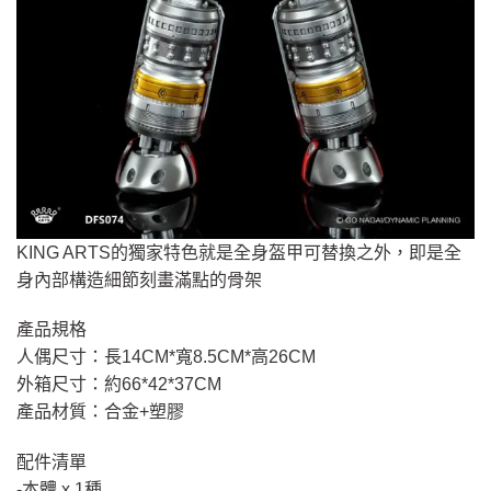
KING ARTS的獨家特色就是全身盔甲可替換之外，即是全
身內部構造細節刻畫滿點的骨架
產品規格
人偶尺寸：長14CM*寬8.5CM*高26CM
外箱尺寸：約66*42*37CM
產品材質：合金+塑膠
配件清單
-本體 x 1種