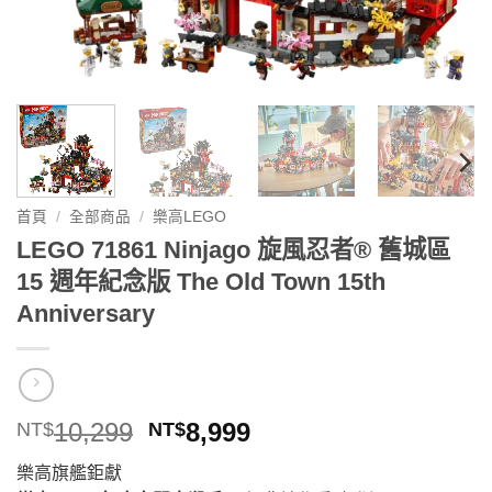
首頁
/
全部商品
/
樂高LEGO
LEGO 71861 Ninjago 旋風忍者® 舊城區
15 週年紀念版 The Old Town 15th
Anniversary
原
目
10,299
8,999
NT$
NT$
始
前
樂高旗艦鉅獻
價
價