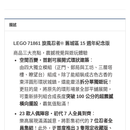
描述
LEGO 71861 旋風忍者® 舊城區 15 週年紀念版
商品三大亮點，震撼視覺與遊玩體驗
空間百變・首創可展開式環狀建築
：
由四大獨立模組（正門、郵局與工坊、三層塔
樓、瞭望台）組成。除了能組裝成古色古香的
東洋圓形環狀城鎮，還能靈活
拆分單獨遊玩
！
更狂的是，將原先的環形場景全部平舖展開，
可重新排列組合成長度
突破 100 公分的超震撼
橫向擺設
，霸氣值點滿！
23 款人偶陣容・初代 7 人全員到齊
：
樂高展現滿滿誠意，將影集初代的
7 位忍者全
員集結
！此外，更
首度推出 3 隻限定收藏版、