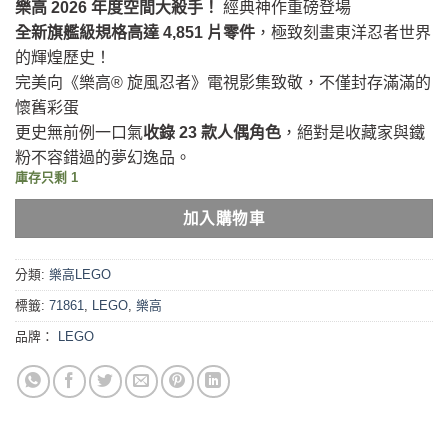
樂高 2026 年度空間大殺手！
經典神作重磅登場
格：
格：
全新旗艦級規格高達 4,851 片零件
，極致刻畫東洋忍者世界
NT$10,299。
NT$8,999。
的輝煌歷史！
完美向《樂高® 旋風忍者》電視影集致敬，不僅封存滿滿的
懷舊彩蛋
更史無前例一口氣
收錄 23 款人偶角色
，絕對是收藏家與鐵
粉不容錯過的夢幻逸品。
庫存只剩 1
加入購物車
分類:
樂高LEGO
標籤:
71861
,
LEGO
,
樂高
品牌：
LEGO