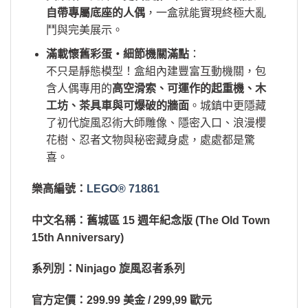
自帶專屬底座的人偶
，一盒就能實現終極大亂
鬥與完美展示。
滿載懷舊彩蛋・細節機關滿點
：
不只是靜態模型！盒組內建豐富互動機關，包
含人偶專用的
高空滑索、可運作的起重機、木
工坊、茶具車與可爆破的牆面
。城鎮中更隱藏
了初代旋風忍術大師雕像、隱密入口、浪漫櫻
花樹、忍者文物與秘密藏身處，處處都是驚
喜。
樂高編號：
LEGO® 71861
中文名稱：
舊城區 15 週年紀念版 (The Old Town
15th Anniversary)
系列別：
Ninjago 旋風忍者系列
官方定價：
299.99 美金 / 299,99 歐元