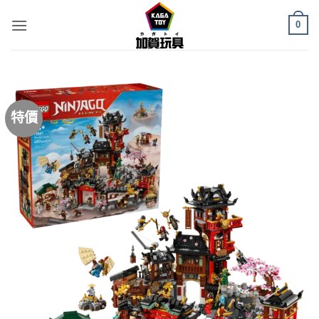
Skip
0
to
content
特價