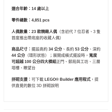
適合年齡：
14 歲以上
零件總數：
4,851 pcs
人偶數量：
23 款精緻人偶
（含初代 7 位忍者、3 隻
首度推出帶底座的收藏人偶）
商品尺寸：
擺設高約
34 公分
、長約
53 公分
、深約
44 公分
（環形狀態）；展開成橫式擺設時，
寬度
可超越 100 公分
四大模組
正門、郵局與工坊、三層
塔樓、瞭望台
拼砌支援：
可下載
LEGO® Builder 應用程式
，提
供直覺的數位 3D 拼砌說明